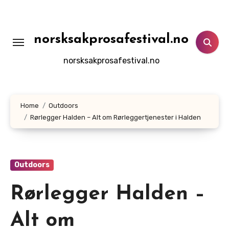
Skip
to
content
norsksakprosafestival.no
norsksakprosafestival.no
Home
Outdoors
Rørlegger Halden – Alt om Rørleggertjenester i Halden
Outdoors
Rørlegger Halden –
Alt om