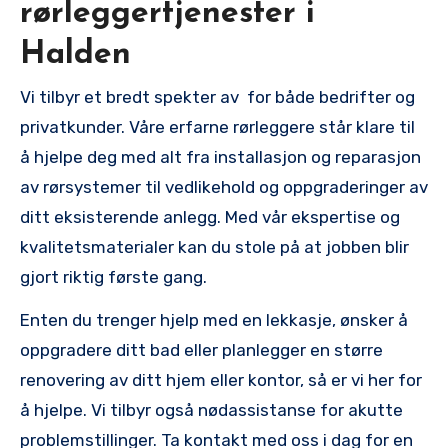
rørleggertjenester ⁣i
Halden
Vi tilbyr et‌ bredt​ spekter av⁢ ⁣ for både bedrifter ⁣og
privatkunder. Våre⁣ erfarne rørleggere står ⁣klare til
å hjelpe ⁤deg med⁢ alt fra installasjon og reparasjon
av rørsystemer til vedlikehold og ‍oppgraderinger av
ditt eksisterende anlegg. Med vår ekspertise og
kvalitetsmaterialer kan​ du stole på at jobben blir
⁢gjort‌ riktig første gang.
Enten du trenger hjelp med en lekkasje, ønsker å
oppgradere ditt bad eller planlegger en større
renovering av ditt hjem eller⁢ kontor, så⁢ er⁢ vi her for
å hjelpe. Vi tilbyr også‌ nødassistanse for akutte
problemstillinger. Ta kontakt‍ med oss ​i dag for ‌en