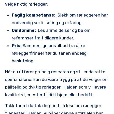
velge riktig rørlegger:
Faglig kompetanse:
⁤ Sjekk om ‍rørleggeren‍ har
nødvendig sertifisering og erfaring.
Omdømme:
‍ Les anmeldelser ‌og be om
⁤referanser fra tidligere‌ kunder.
Pris:
Sammenlign pristilbud fra⁤ ulike
rørleggerfirmaer‍ før du tar en endelig
beslutning.
Når⁤ du utfører grundig research og stiller de rette
spørsmålene, kan du være trygg på‌ at du velger en
pålitelig og ⁤dyktig rørlegger ‍i Halden som ⁣vil ​levere
kvalitetstjenester til ditt hjem eller bedrift.
Takk for at du tok deg tid til å lese om rørlegger‌
tjenester i Halden. Vi håper denne ⁤artikkelen har