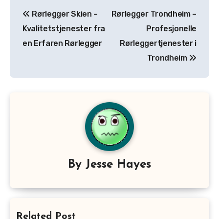
Post
Rørlegger Skien –
Rørlegger Trondheim –
navigation
Kvalitetstjenester fra
Profesjonelle
en Erfaren Rørlegger
Rørleggertjenester i
Trondheim
By
Jesse Hayes
Related Post