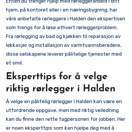
Enten du trenger hjelp med rørleggerarbeid ‍i ditt
hjem, på kontoret⁢ eller ⁣i en næringsbygning, har
våre anbefalte rørleggere i Halden den ekspertisen
som trengs for⁢ å løse ethvert rørleggerproblem.
Fra ​rørlegging av bad og kjøkken til reparasjon av
lekkasjer og installasjon av varmtvannsberedere,
disse selskapene leverer pålitelige tjenester med
et smil.
Eksperttips for å velge
riktig rørlegger i⁣ Halden
Å velge en pålitelig rørlegger i Halden⁣ kan være⁣ en
utfordrende oppgave,⁣ men med riktig veiledning
kan du⁣ finne den rette fagpersonen for jobben.​ Her
er noen eksperttips som kan hjelpe deg med å