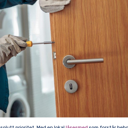
solutt ‍prioritet. Med en lokal
låsesmed
som forstår​ beho