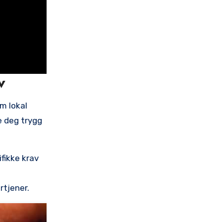
v
om lokal
e deg ‌trygg
ifikke krav
rtjener.