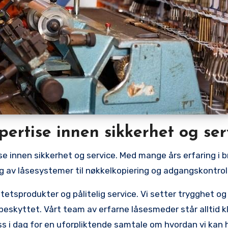
ertise‍ innen sikkerhet og ser
se innen sikkerhet og service. Med mange​ års erfaring i⁤ b
 av⁢ låsesystemer‍ til nøkkelkopiering ⁤og adgangskontroll
tetsprodukter og pålitelig service. Vi setter trygghet og s
t beskyttet. Vårt team av erfarne låsesmeder står alltid kl
 i dag for en uforpliktende samtale ⁤om hvordan vi kan h