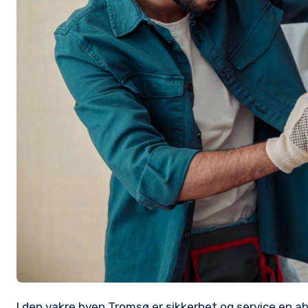
I den vakre byen Tromsø⁣ er ⁣sikkerhet og service en ab