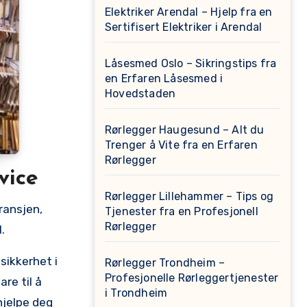
Elektriker Arendal – Hjelp fra en
Sertifisert Elektriker i Arendal
Låsesmed Oslo – Sikringstips fra
en Erfaren Låsesmed i
Hovedstaden
Rørlegger Haugesund – Alt du
Trenger å Vite fra en Erfaren
Rørlegger
vice
Rørlegger Lillehammer – Tips og
ransjen,‍
Tjenester fra en Profesjonell
Rørlegger
.
ikkerhet ⁢i
Rørlegger Trondheim –
Profesjonelle Rørleggertjenester
are til å
i Trondheim
jelpe⁢ deg