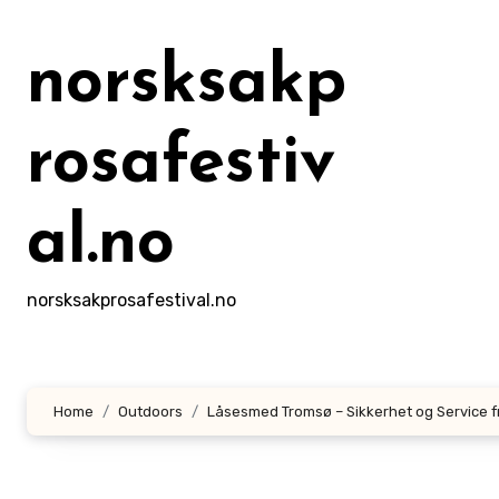
Skip
to
norsksakp
content
rosafestiv
al.no
norsksakprosafestival.no
Home
Outdoors
Låsesmed Tromsø – Sikkerhet og Service 