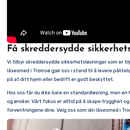
Få skreddersydde sikkerhets
Vi tilbyr skreddersydde ⁣sikkerhetsløsninger ​som er​ t
låsesmed i Tromsø gjør oss i stand til å levere ⁣pålite
på at ditt hjem‌ eller ​bedrift er godt beskyttet.
Hos oss får du⁢ ikke⁤ bare en​ standardløsning, men en h
og ønsker. Vårt fokus er alltid på⁢ å skape trygghet ⁣og
forventningene dine. Velg ⁣oss som din⁤ låsesmed i Tr