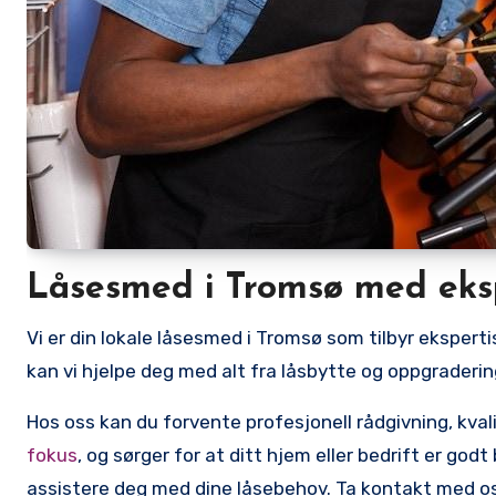
Låsesmed i⁢ Tromsø med eksp
Vi ⁣er ⁣din lokale låsesmed i Tromsø som tilbyr eksperti
kan vi hjelpe deg med alt fra låsbytte og oppgradering
Hos oss kan du ⁣forvente profesjonell rådgivning, kvali
fokus
, og sørger for ⁤at ditt hjem eller bedrift er god
assistere deg med dine låsebehov. Ta kontakt med oss