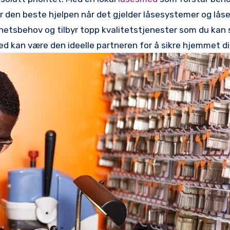
 den beste hjelpen⁤ når det gjelder låsesystemer⁤ og låse
kkerhetsbehov og tilbyr topp kvalitetstjenester ​som du ‌kan s
d kan være den​ ideelle partneren for ⁣å sikre hjemmet dit