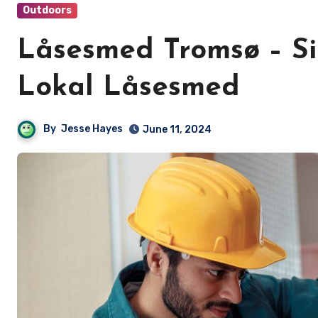
Outdoors
Låsesmed Tromsø – Si
Lokal Låsesmed
By
Jesse Hayes
June 11, 2024