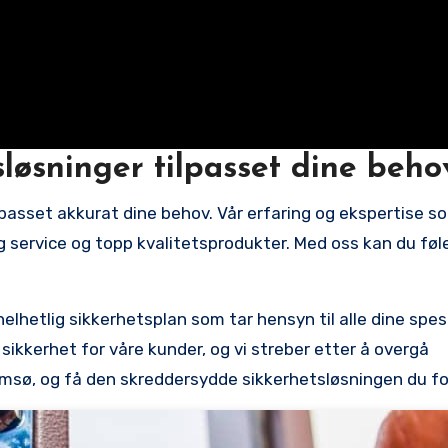
løsninger tilpasset dine‌ beho
ilpasset akkurat dine behov. Vår erfaring og ​ekspertise s
lig service og ‌topp kvalitetsprodukter. Med oss kan du føl
elhetlig sikkerhetsplan som tar ⁢hensyn til ‌alle dine spes
 sikkerhet for våre ‌kunder, og vi streber etter ⁣å overgå
omsø, og få den skreddersydde ⁤sikkerhetsløsningen du fo