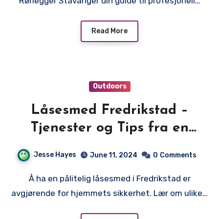
Rørlegger Stavanger din guide til profesjonell…
Read More
Outdoors
Låsesmed Fredrikstad –
Tjenester og Tips fra en
Låsesmed i Fredrikstad
Jesse Hayes
June 11, 2024
0
Comments
Å ha en pålitelig låsesmed i Fredrikstad er
avgjørende for hjemmets sikkerhet. Lær om ulike…