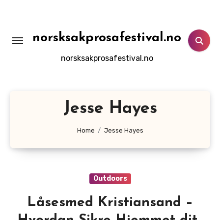
Skip
to
content
norsksakprosafestival.no
norsksakprosafestival.no
Jesse Hayes
Home
Jesse Hayes
Outdoors
Låsesmed Kristiansand –