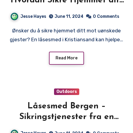
Hvordan Sikre Hjemmet ditt
med en Låsesmed
Jesse Hayes
June 11, 2024
0
Comments
Ønsker du å sikre hjemmet ditt mot uønskede
gjester? En låsesmed i Kristiansand kan hjelpe…
Read More
Outdoors
Låsesmed Bergen –
Sikringstjenester fra en
Låsesmed i Bergen