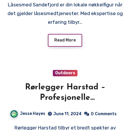
Låsesmed Sandefjord er din lokale nøkkelfigur når
det gjelder låsesmedtjenester. Med ekspertise og
erfaring tilbyr…
Read More
Outdoors
Rørlegger Harstad –
Profesjonelle
Rørleggertjenester for Alle
Jesse Hayes
June 11, 2024
0
Comments
Behov
Rørlegger Harstad tilbyr et bredt spekter av