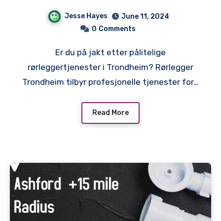
Rørleggertjenester i
Jesse Hayes
June 11, 2024
Trondheim
0
Comments
Er du på jakt etter pålitelige
rørleggertjenester i Trondheim? Rørlegger
Trondheim tilbyr profesjonelle tjenester for…
Read More