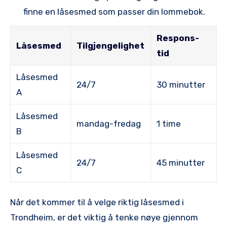
⁢finne en låsesmed som passer din lommebok.
Respons-
Låsesmed
Tilgjengelighet
tid
Låsesmed
24/7
30⁣ minutter
A
Låsesmed
mandag-fredag
1 time
B
Låsesmed
24/7
45 minutter
⁢C
Når det kommer til⁤ å velge riktig låsesmed i
⁤Trondheim, er det viktig å tenke nøye ‌gjennom