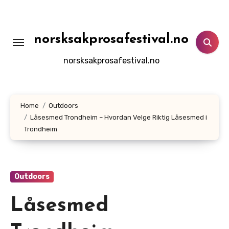
Skip
to
content
norsksakprosafestival.no
norsksakprosafestival.no
Home
Outdoors
Låsesmed Trondheim – Hvordan Velge Riktig Låsesmed i
Trondheim
Outdoors
Låsesmed