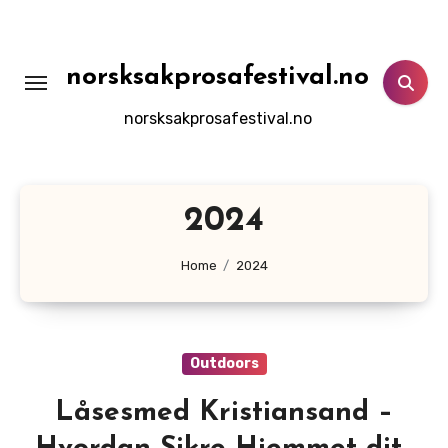
Skip
to
content
norsksakprosafestival.no
norsksakprosafestival.no
2024
Home
2024
Outdoors
Låsesmed Kristiansand –