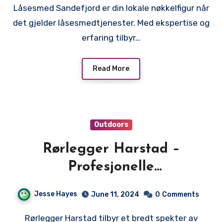
Låsesmed Sandefjord er din lokale nøkkelfigur når
det gjelder låsesmedtjenester. Med ekspertise og
erfaring tilbyr…
Read More
Outdoors
Rørlegger Harstad –
Profesjonelle
Rørleggertjenester for Alle
Jesse Hayes
June 11, 2024
0
Comments
Behov
Rørlegger Harstad tilbyr et bredt spekter av