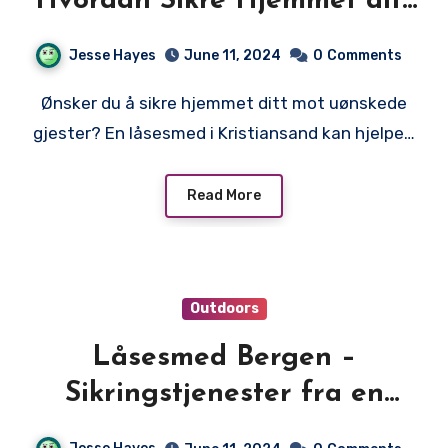
Hvordan Sikre Hjemmet ditt
med en Låsesmed
Jesse Hayes
June 11, 2024
0
Comments
Ønsker du å sikre hjemmet ditt mot uønskede
gjester? En låsesmed i Kristiansand kan hjelpe…
Read More
Outdoors
Låsesmed Bergen –
Sikringstjenester fra en
Låsesmed i Bergen