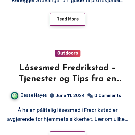
Rørlegger Stavanger din guide til profesjonell…
Read More
Outdoors
Låsesmed Fredrikstad –
Tjenester og Tips fra en
Låsesmed i Fredrikstad
Jesse Hayes
June 11, 2024
0
Comments
Å ha en pålitelig låsesmed i Fredrikstad er
avgjørende for hjemmets sikkerhet. Lær om ulike…