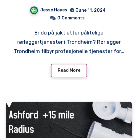
Rørleggertjenester i
Jesse Hayes
June 11, 2024
Trondheim
0
Comments
Er du på jakt etter pålitelige
rørleggertjenester i Trondheim? Rørlegger
Trondheim tilbyr profesjonelle tjenester for…
Read More